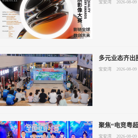
宝安湾
2026-08-09 
多元业态齐出
宝安湾
2026-08-09 
聚焦“电竞粤
宝安湾
2026-08-09 