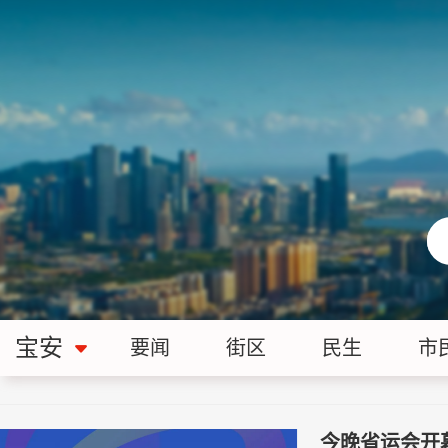
宝安
要闻
街区
民生
市
今晚省运会开