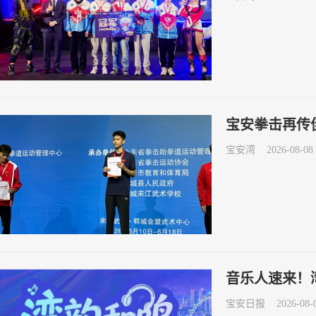
宝安拳击再传
宝安湾
2026-08-08 
音乐人速来！
宝安日报
2026-08-