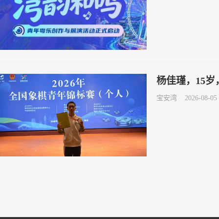
杨佳瑾，15
宝安湾
2026-08-05 