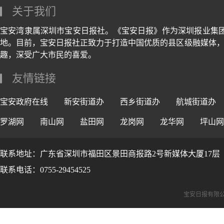
关于我们
宝安湾隶属深圳市宝安日报社。《宝安日报》作为深圳报业集
地。目前，宝安日报社正致力于打造中国优质的县区级融媒体，
趣，深受广大市民的喜爱。
友情链接
宝安政府在线
新安街道办
西乡街道办
航城街道办
罗湖网
南山网
盐田网
龙岗网
龙华网
坪山网
联系地址：广东省深圳市福田区景田商报路2号新媒体大厦17层
联系电话：0755-29454525
宝安日报有限公司版