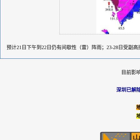
预计21日下午到22日仍有间歇性（雷）阵雨；23-28日受
目前影
深圳已解