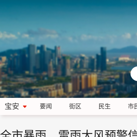
宝安
要闻
街区
民生
市
全市暴雨、雷雨大风预警