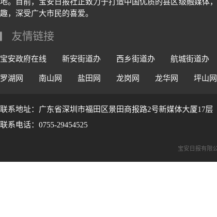
地。目前，宝安日报社正致力于打造中国优质的县区级融媒体，
趣，深受广大市民的喜爱。
友情链接
宝安政府在线
新安街道办
西乡街道办
航城街道办
罗湖网
南山网
盐田网
龙岗网
龙华网
坪山网
联系地址：广东省深圳市福田区景田商报路2号新媒体大厦17层
联系电话：0755-29454525
宝安日报有限公司版