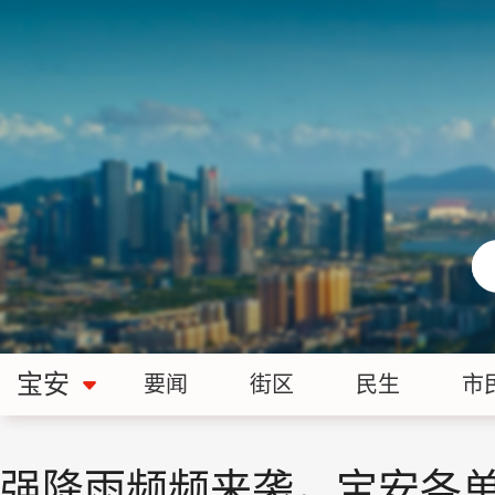
宝安
要闻
街区
民生
市
强降雨频频来袭，宝安各