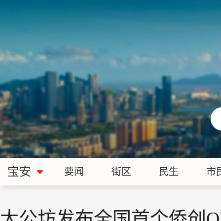
宝安
要闻
街区
民生
市
大公坊发布全国首个侨创O