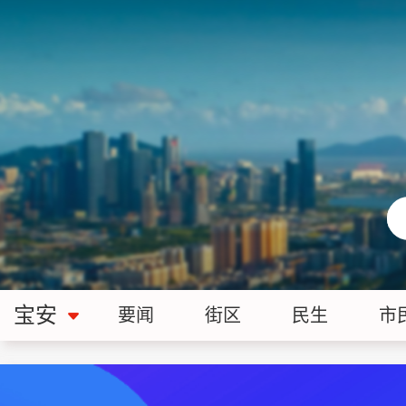
宝安
要闻
街区
民生
市