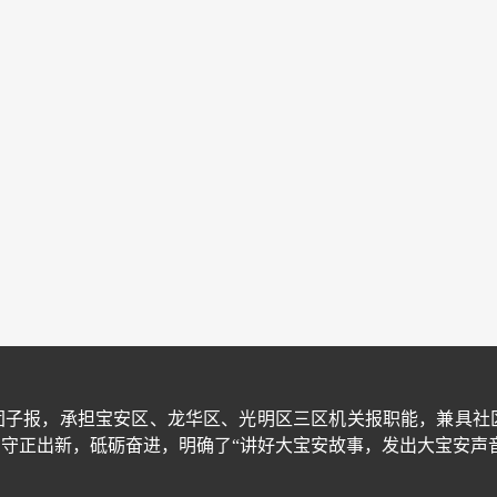
团子报，承担宝安区、龙华区、光明区三区机关报职能，兼具社
守正出新，砥砺奋进，明确了“讲好大宝安故事，发出大宝安声