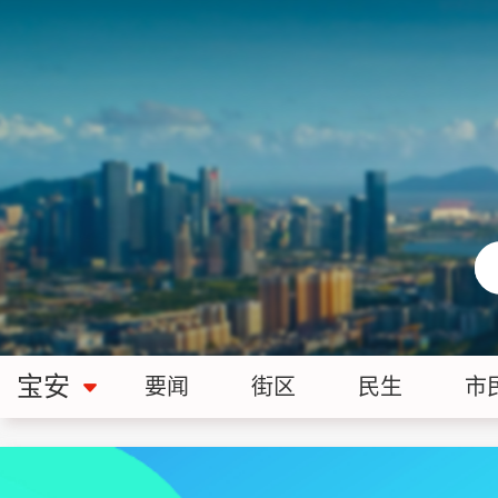
宝安
要闻
街区
民生
市