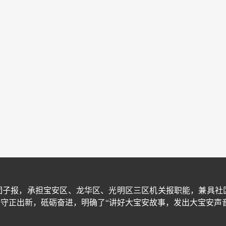
团子报，承担宝安区、龙华区、光明区三区机关报职能，兼具社
守正出新，砥砺奋进，明确了“讲好大宝安故事，发出大宝安声