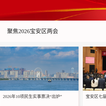
聚焦2026宝安区两会
2026年10项民生实事票决“出炉”
宝安区七