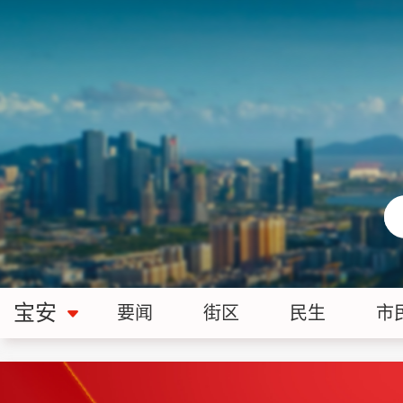
宝安
要闻
街区
民生
市