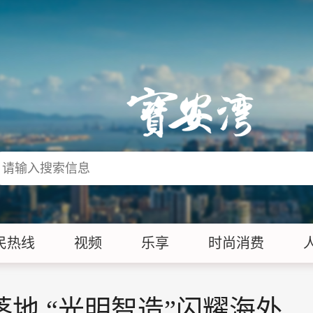
民热线
视频
乐享
时尚消费
落地 “光明智造”闪耀海外