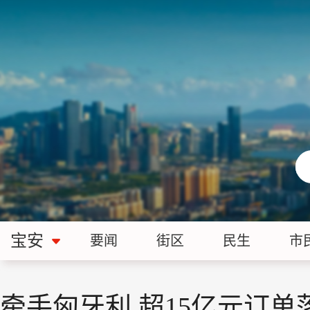
宝安
要闻
街区
民生
市
牵手匈牙利 超15亿元订单