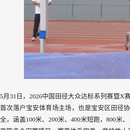
5
月
31
日，
2026
中国田径大众达标系列赛暨
X
首次落户宝安体育场主场，也是宝安区田径
全，涵盖
100
米、
200
米、
400
米短跑，
800
米、