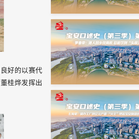
了良好的以赛代
员董桂烨发挥出