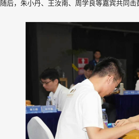
随后，朱小丹、王汝南、周学良等嘉宾共同击