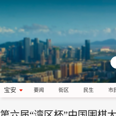
宝安
要闻
街区
民生
市
第六届“湾区杯”中国围棋