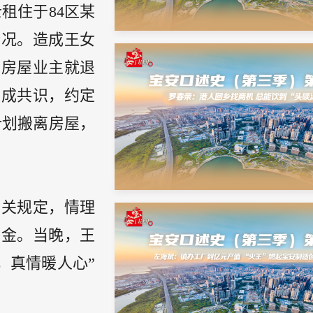
租住于84区某
情况。造成王女
与房屋业主就退
达成共识，约定
计划搬离房屋，
相关规定，情理
押金。当晚，王
，真情暖人心”