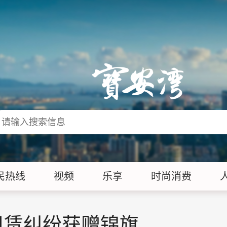
民热线
视频
乐享
时尚消费
租赁纠纷获赠锦旗