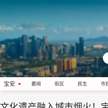
宝安
要闻
街区
民生
市
文化遗产融入城市烟火！宝