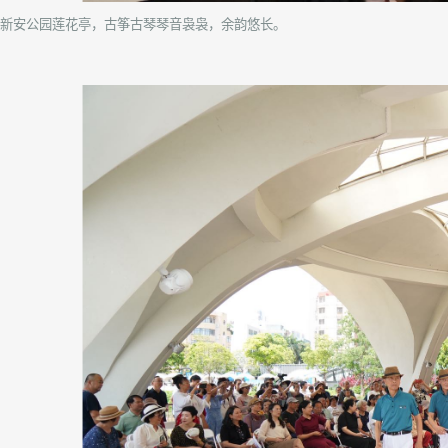
新安公园莲花亭，古筝古琴琴音袅袅，余韵悠长。