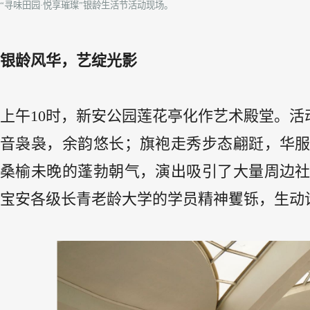
“寻味田园·悦享璀璨”银龄生活节活动现场。
银龄风华，艺绽光影
上午10时，新安公园莲花亭化作艺术殿堂。活
音袅袅，余韵悠长；旗袍走秀步态翩跹，华
桑榆未晚的蓬勃朝气，演出吸引了大量周边
宝安各级长青老龄大学的学员精神矍铄，生动