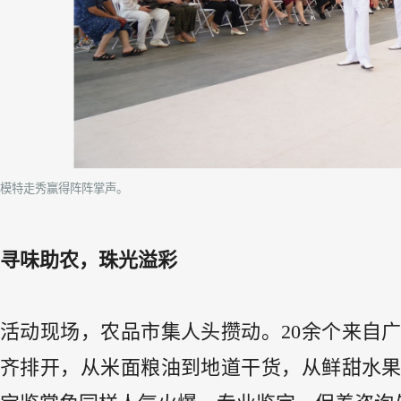
模特走秀赢得阵阵掌声。
寻味助农，珠光溢彩
活动现场，农品市集人头攒动。20余个来自
齐排开，从米面粮油到地道干货，从鲜甜水