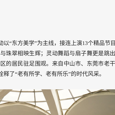
动以“东方美学”为主线，接连上演13个精品节
服与珠翠相映生辉；灵动舞蹈与扇子舞更是跳
社区的居民驻足围观。来自中山市、东莞市老
诠释了“老有所学、老有所乐”的时代风采。