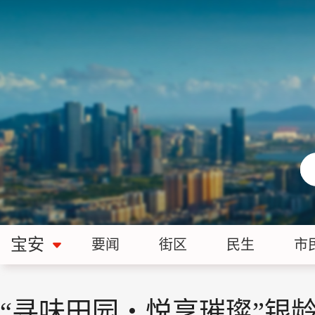
宝安
要闻
街区
民生
市
“寻味田园・悦享璀璨”银