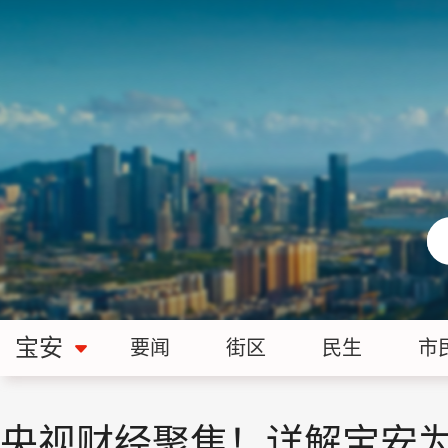
宝安
要闻
街区
民生
市
央视财经聚焦！详解宝安