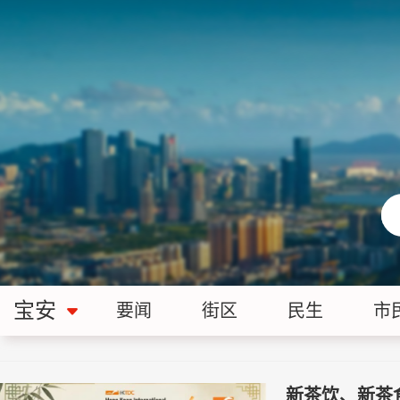
宝安
要闻
街区
民生
市
新茶饮、新茶食