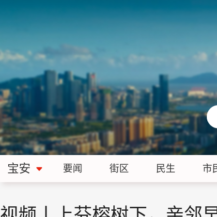
宝安
要闻
街区
民生
市
视频丨上芬榕树下，亲邻