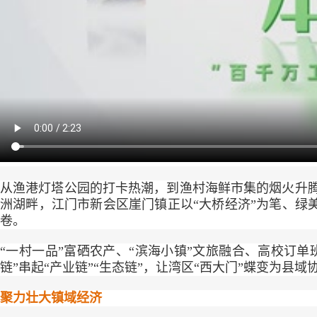
从渔港灯塔公园的打卡热潮，到渔村海鲜市集的烟火升
洲湖畔，江门市新会区崖门镇正以“大桥经济”为笔、绿美
卷。
“一村一品”富硒农产、“滨海小镇”文旅融合、高校订单
链”串起“产业链”“生态链”，让湾区“西大门”蝶变为县
聚力壮大镇域经济