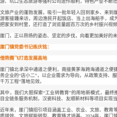
游、坑口生态旅游等强村公司运作顺利，特色产业不断
文旅产业的蓬勃发展，吸引一批年轻人回到家乡、来到崖
游客接踵来访，周边渔民开起饭店、当上出海船手，成为游
把家安到村里，还打造了浏览量超百万次的乡村振兴视频
崖门，正以昂扬的姿态、坚定的步伐，向着更加美好的
崖门镇党委书记练庆铭：
借势腾飞打造发展高地
崖门镇北承深中通道之便利，南接黄茅海跨海通道之便捷
务企业的“店小二”，以企业需求为导向，从政策支持、
千万工程”落地见效。
其中，我们大胆探索“工业转教育”的用地新模式，最终
目全链条服务机制，汉瓷科技、友顺新材料等项目实现
近年来，崖门镇招引项目涵盖工业、农业、文旅、教育
质增效、文旅赋能转型、教育铸才培基。2024年，崖门