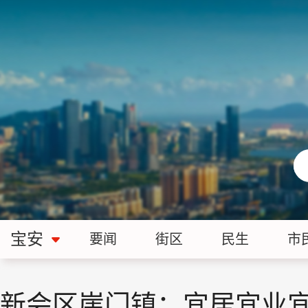
宝安
要闻
街区
民生
市
新会区崖门镇：宜居宜业宜