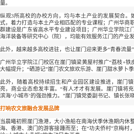
量。
纵观3所高校的办校方向，均与本土产业的发展契合。
式，着力打造与本土产业相匹配的专业课程；广州华商
群建设是广东省高水平专业建设项目；广州华立学院江
海洋装备等研究中心（院），均能有效服务江门的产业
此外，越来越多高校进驻，也让崖门迎来更多“青春流量
广州华立学院江门校区在崖门镇梁黄屋村推广“荔枝+铁
大幅提升；“硒游记”崖门农文旅欢乐游、崖门甜水萝卜
此外，随着高校持续招生和产业园区建设推进，崖门镇
亮，商业业态愈发丰富。“有人才才有发展。崖门镇将
滨海‘小城市’的强劲推力。”崖门镇党委副书记、镇长张
打响农文旅融合发展品牌
当晨曦初照崖门渔港，大小渔船在南海伏季休渔期内休
海、香港、澳门的游客接踵而至；在“功夫侨村”京梅村