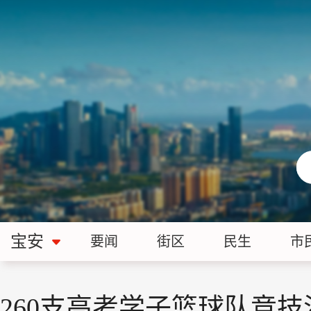
宝安
要闻
街区
民生
市
260支高考学子篮球队竞