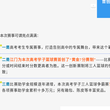
首创
本次赛事可谓亮点满满：
一是
高考考生专属赛事，打造告别高中的专属舞台，带来这个
二是
江门为本次高考学子篮球赛首创了“黄金7分赛制”
——比
分或时间结束时分数更高者为胜。这一创新赛制将三人篮球的
致；
三是
比赛助学金规模逐年递增，本次高考学子三人篮球争霸赛
各项赛事助学金累积十多万元；另有箱包、陈皮等丰富奖品。