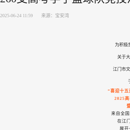
2025-06-24 11:59
来源：
宝安湾
为积极
关于
江门市
“喜迎十五
202
来自
全国
在江
展开