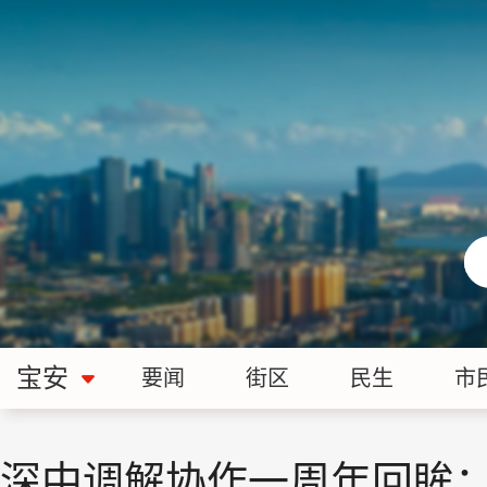
宝安
要闻
街区
民生
市
深中调解协作一周年回眸