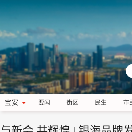
宝安
要闻
街区
民生
市
与新会 共辉煌 | 银海品