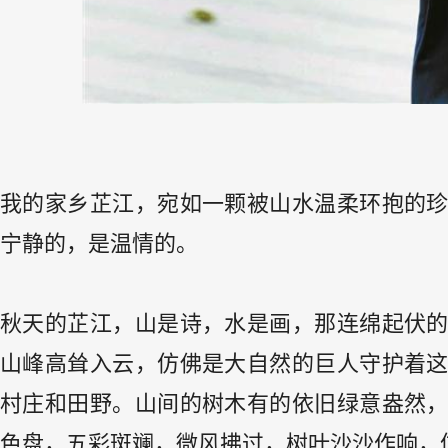
我的家乡芷江，宛如一颗被山水温柔环抱的
宁静的，是温情的。
秋天的芷江，山是诗，水是画，那连绵起伏
山峰高耸入云，仿佛是大自然的巨人守护着
村庄和田野。山间的树木有的依旧绿意盎然
色盘，五彩斑斓，微风拂过，树叶沙沙作响，