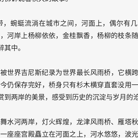
带，蜿蜓流淌在城市之间，河面上，偶尔有几
美，河岸上杨柳依依，金桂飘香，杨柳的枝条
醉其中。
0年被世界吉尼斯纪录为世界最长风雨桥，它横
至今仍保存完好，桥身只有杉木横穿直套没用
赏到两岸的美景，感受到历史的沉淀与岁月的
临舞水河两岸，灯火辉煌，龙津风雨桥、雁塔
如一座座宫殿矗立在河面之上，河水悠悠，波