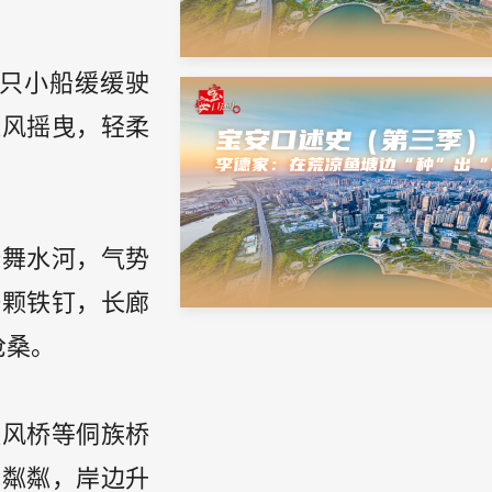
只小船缓缓驶
随风摇曳，轻柔
跨舞水河，气势
一颗铁钉，长廊
沧桑。
秋风桥等侗族桥
光粼粼，岸边升