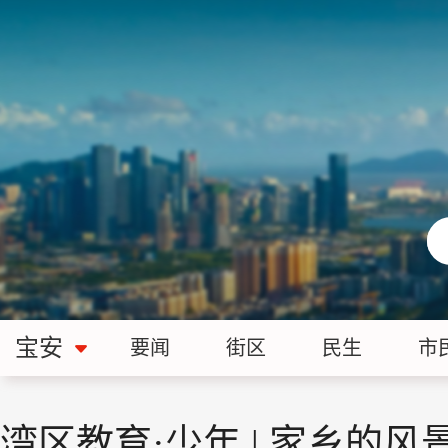
宝安
要闻
街区
民生
市
湾区教育·少年 | 家乡的风