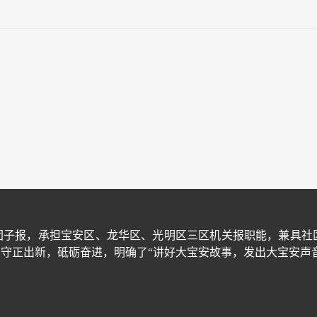
团子报，承担宝安区、龙华区、光明区三区机关报职能，兼具社
守正出新，砥砺奋进，明确了“讲好大宝安故事，发出大宝安声