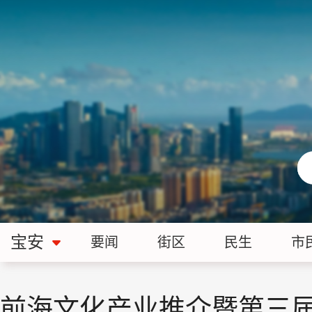
宝安
要闻
街区
民生
市
前海文化产业推介暨第三