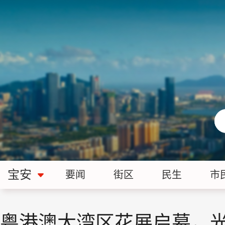
宝安
要闻
街区
民生
市
粤港澳大湾区花展启幕，