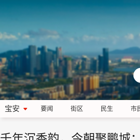
宝安
要闻
街区
民生
市
千年沉香韵，今朝聚鹏城：