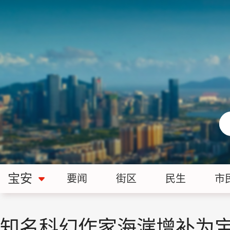
宝安
要闻
街区
民生
市
知名科幻作家海漄增补为