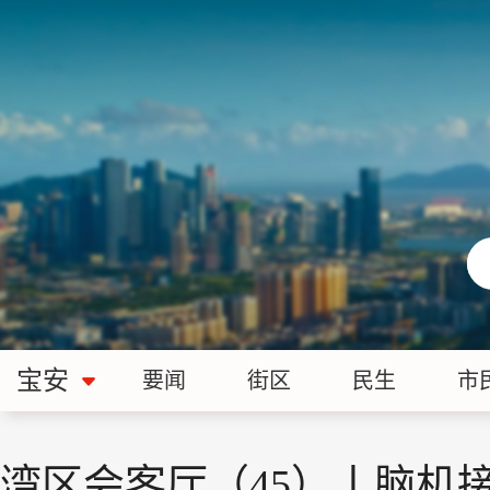
宝安
要闻
街区
民生
市
湾区会客厅（45）丨脑机