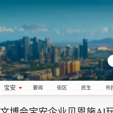
宝安
要闻
街区
民生
市
文博会宝安企业贝恩施AI