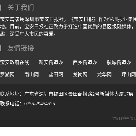
关于我们
宝安湾隶属深圳市宝安日报社。《宝安日报》作为深圳报业集
地。目前，宝安日报社正致力于打造中国优质的县区级融媒体，
趣，深受广大市民的喜爱。
友情链接
宝安政府在线
新安街道办
西乡街道办
航城街道办
罗湖网
南山网
盐田网
龙岗网
龙华网
坪山网
联系地址：广东省深圳市福田区景田商报路2号新媒体大厦17层
联系电话：0755-29454525
宝安日报有限公司版