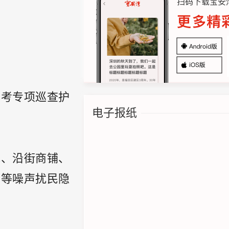
高考专项巡查护
电子报纸
地、沿街商铺、
乐等噪声扰民隐