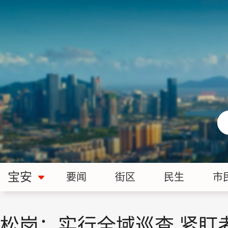
宝安
要闻
街区
民生
市
松岗：实行全域巡查 紧盯