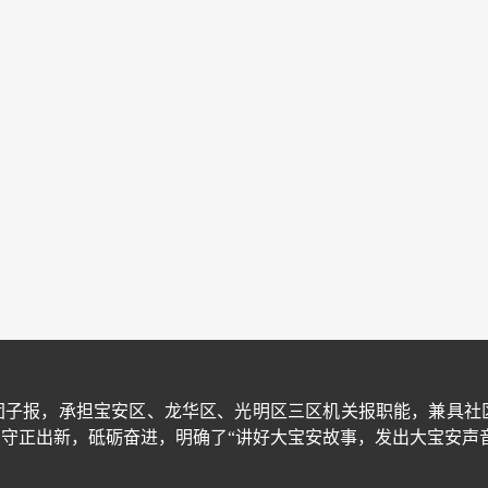
团子报，承担宝安区、龙华区、光明区三区机关报职能，兼具社
守正出新，砥砺奋进，明确了“讲好大宝安故事，发出大宝安声