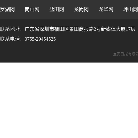
罗湖网
南山网
盐田网
龙岗网
龙华网
坪山网
联系地址：广东省深圳市福田区景田商报路2号新媒体大厦17层
联系电话：0755-29454525
宝安日报有限公司版