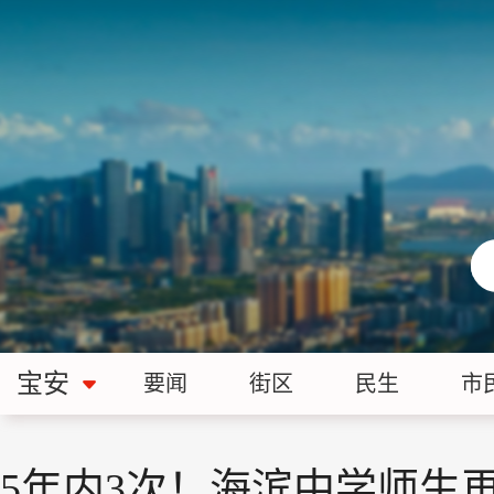
宝安
要闻
街区
民生
市
5年内3次！海滨中学师生再