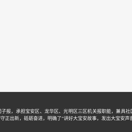
团子报，承担宝安区、龙华区、光明区三区机关报职能，兼具社
守正出新，砥砺奋进，明确了“讲好大宝安故事，发出大宝安声