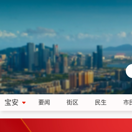
宝安
要闻
街区
民生
市