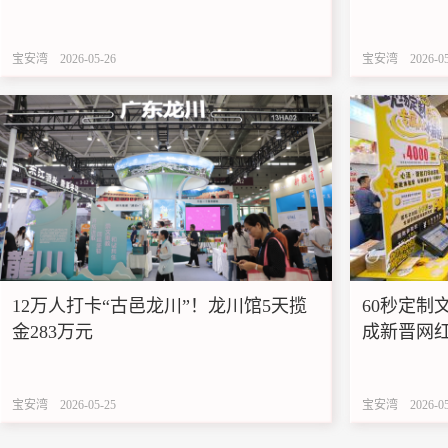
宝安湾
2026-05-26
宝安湾
2026-0
12万人打卡“古邑龙川”！龙川馆5天揽
60秒定制
金283万元
成新晋网
宝安湾
2026-05-25
宝安湾
2026-0