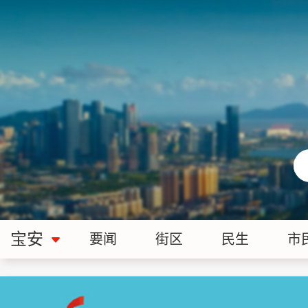
宝安
要闻
街区
民生
市