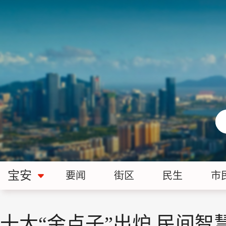
宝安
要闻
街区
民生
市
十大“金点子”出炉 民间