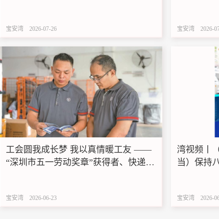
会蔓延
宝安湾
2026-07-26
宝安湾
2026-0
工会圆我成长梦 我以真情暖工友 ——
湾视频丨（
“深圳市五一劳动奖章”获得者、快递小
当）保持
哥黄国文的工会情
宝安湾
2026-06-23
宝安湾
2026-0