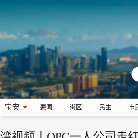
宝安
要闻
街区
民生
市
湾视频丨OPC一人公司走