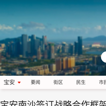
宝安
要闻
街区
民生
市
宝安南沙签订战略合作框