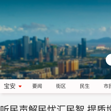
宝安
要闻
街区
民生
市
听民声解民忧汇民智 提质