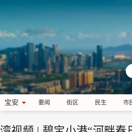
宝安
要闻
街区
民生
市
湾视频 | 碧宝小港“河畔