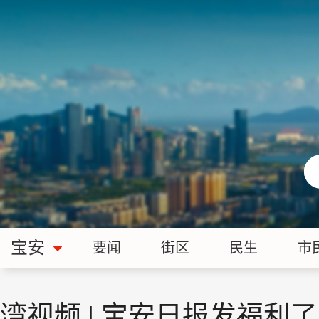
宝安
要闻
街区
民生
市
湾视频 | 宝安日报发福利