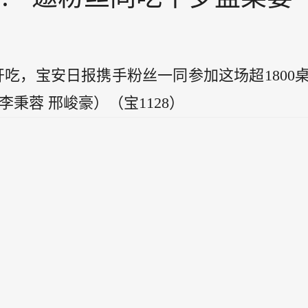
开吃，宝安日报携手粉丝一同参加这场超1800
秉蓉 邢峻豪）（宝1128）