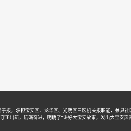
团子报，承担宝安区、龙华区、光明区三区机关报职能，兼具社
守正出新，砥砺奋进，明确了“讲好大宝安故事，发出大宝安声