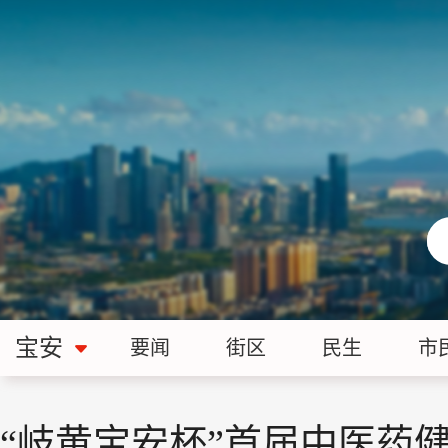
宝安
要闻
街区
民生
市
“岐黄宝安杯”首届中医药