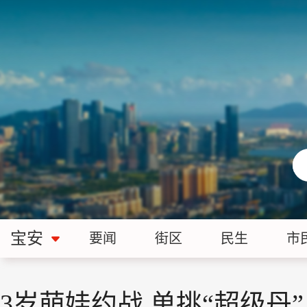
宝安
要闻
街区
民生
市
3岁萌娃约战 单挑“超级丹”