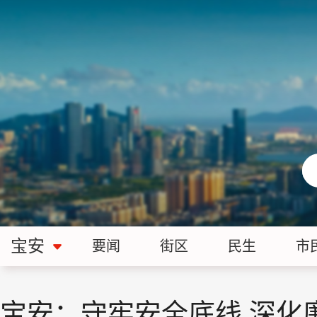
宝安
要闻
街区
民生
市
宝安：守牢安全底线 深化