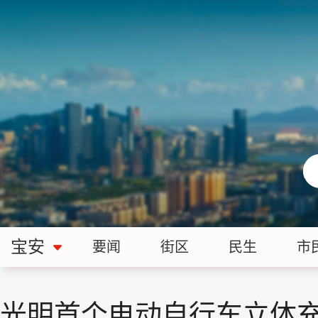
宝安
要闻
街区
民生
市
光明首个电动自行车立体