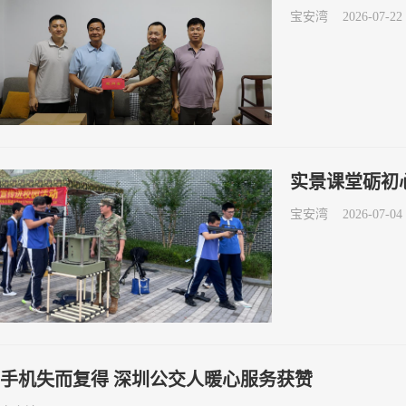
宝安湾
2026-07-22 
实景课堂砺初
宝安湾
2026-07-04 
手机失而复得 深圳公交人暖心服务获赞