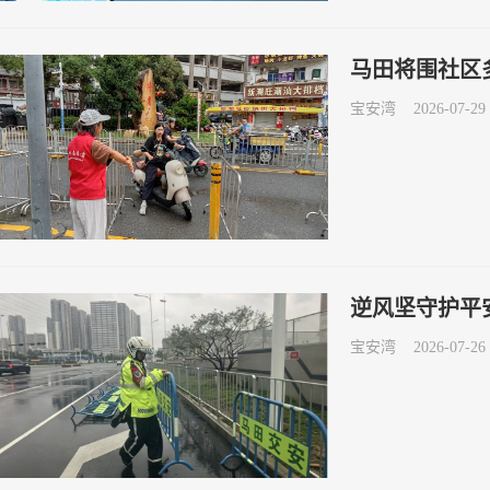
马田将围社区
宝安湾
2026-07-29 
逆风坚守护平
宝安湾
2026-07-26 