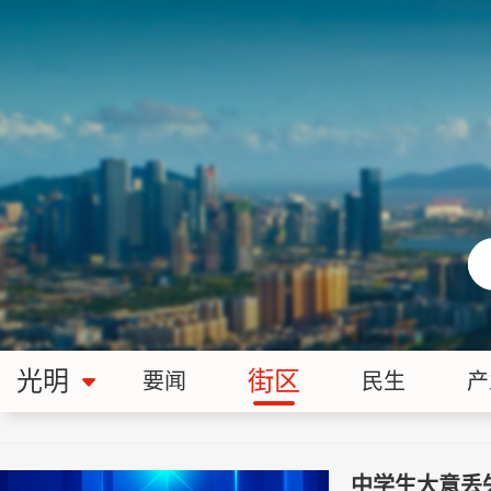
光明
街区
要闻
民生
产
中学生大意丢