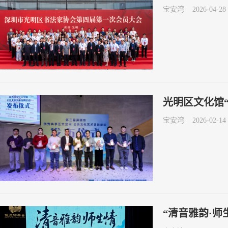
宝安湾
2026-04-28 
光明区文化馆
宝安湾
2026-02-14 
“清音雅韵·